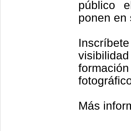
público 
ponen en s
Inscríbet
visibilid
formació
fotográfico
Más info