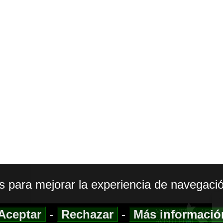
os para mejorar la experiencia de navegació
Aceptar
-
Rechazar
-
Más informaci
MAPA WEB
|
ACCESI
AVISO LEGAL
|
POLIT