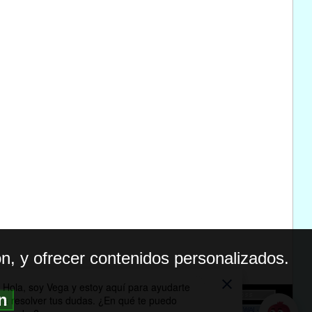
n, y ofrecer contenidos personalizados.
ón
BILIDAD
ICA DE PRIVACIDAD