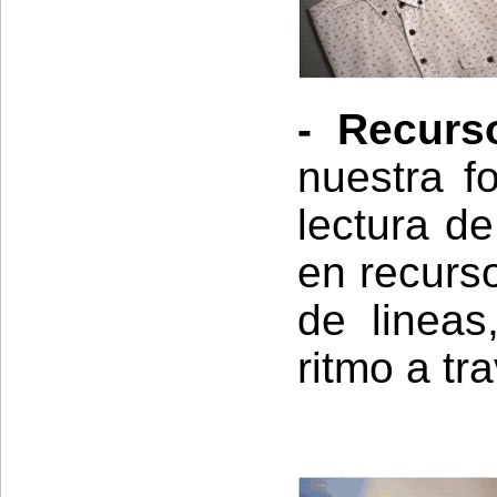
- Recurs
nuestra f
lectura d
en recurso
de lineas
ritmo a tr