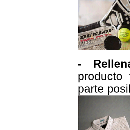
- Relle
producto
parte posi