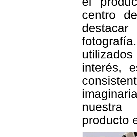
el produ
centro d
destacar
fotografí
utilizado
interés, 
consisten
imaginari
nuestra 
producto e