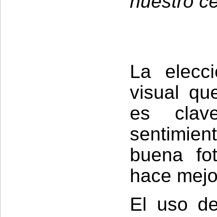
nuestro ce
La elecc
visual que
es clav
sentimie
buena fot
hace mejo
El uso d