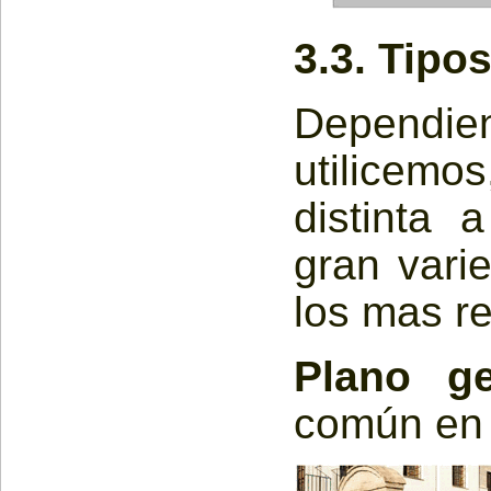
3.3. Tipo
Dependie
utilicem
distinta 
gran vari
los mas r
Plano ge
común en l