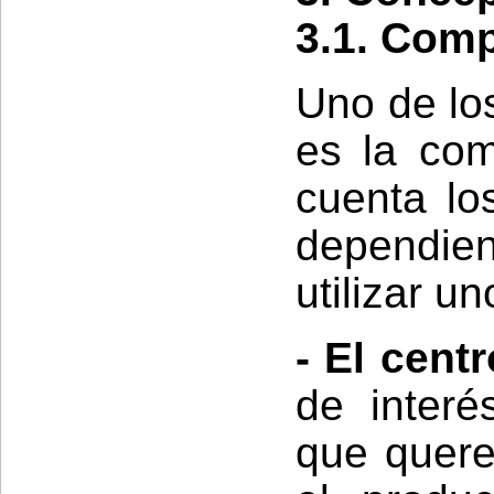
3.1. Comp
Uno de lo
es la com
cuenta lo
dependien
utilizar un
- El cent
de interé
que quere