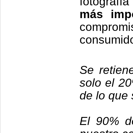
fotografí
más imp
compromi
consumido
Se retien
solo el 2
de lo que
El 90% de