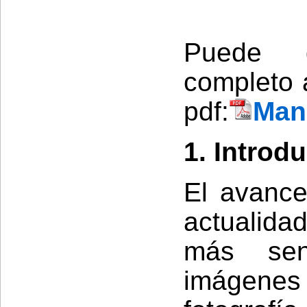
Puede d
completo a
pdf:
Manu
1. Introd
El avance
actualida
más sen
imágenes o