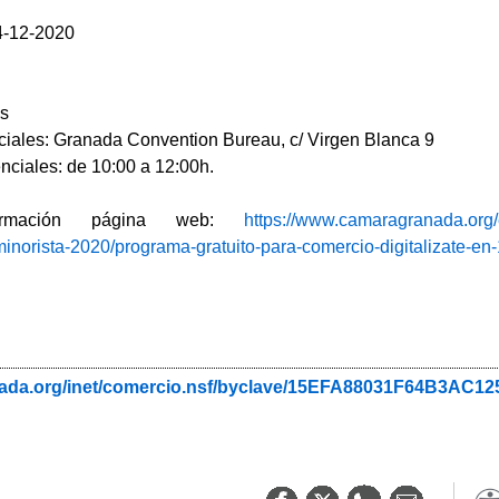
4-12-2020
os
ciales: Granada Convention Bureau, c/ Virgen Blanca 9
nciales: de 10:00 a 12:00h.
rmación página web:
https://www.camaragranada.org/e
minorista-2020/programa-gratuito-para-comercio-digitalizate-e
nada.org/inet/comercio.nsf/byclave/15EFA88031F64B3AC