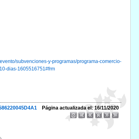
vento/subvenciones-y-programas/programa-comercio-
n-10-dias-1605516751#frm
12586220045D4A1
Página actualizada el: 16/11/2020