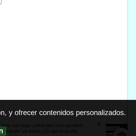
n, y ofrecer contenidos personalizados.
ón
BILIDAD
ICA DE PRIVACIDAD