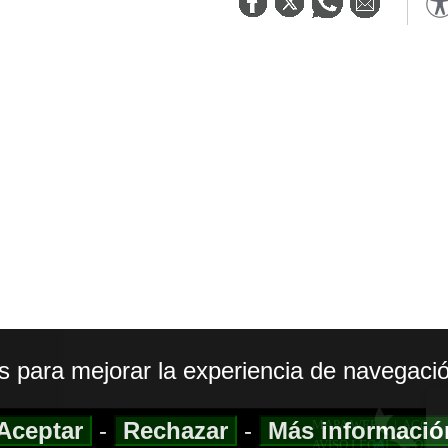
os para mejorar la experiencia de navegació
Aceptar
-
Rechazar
-
Más informaci
MAPA WEB
|
ACCESI
AVISO LEGAL
|
POLIT