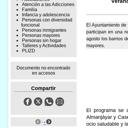
Verano
Atención a las Adicciones
Familia
Infancia y adolescencia
Personas con diversidad
El Ayuntamiento de 
funcional
Personas inmigrantes
participan en una n
Personas mayores
agosto los barrios d
Personas sin hogar
mayores.
Talleres y Actividades
PLIZD
Documento no encontrado
en accesos
Compartir
El programa se d
Almanjáyar y Case
ocio saludable y l