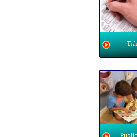
Trá
Public