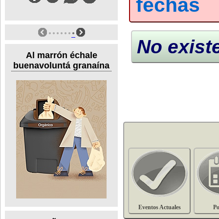
fechas
No exist
Al marrón échale
buenavoluntá granaína
Eventos Actuales
Po