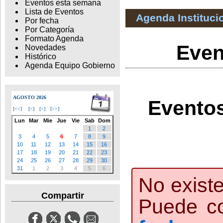
Eventos esta semana
Lista de Eventos
Agenda Instituci
Por fecha
Por Categoría
Formato Agenda
Even
Novedades
Histórico
Agenda Equipo Gobierno
AGOSTO 2026
Eventos
[
<<
]
[
<
]
[
>
]
[
>>
]
Lun
Mar
Mie
Jue
Vie
Sab
Dom
1
2
3
4
5
6
7
8
9
10
11
12
13
14
15
16
17
18
19
20
21
22
23
24
25
26
27
28
29
30
31
1
2
3
4
5
6
No exist
Compartir
Puede c