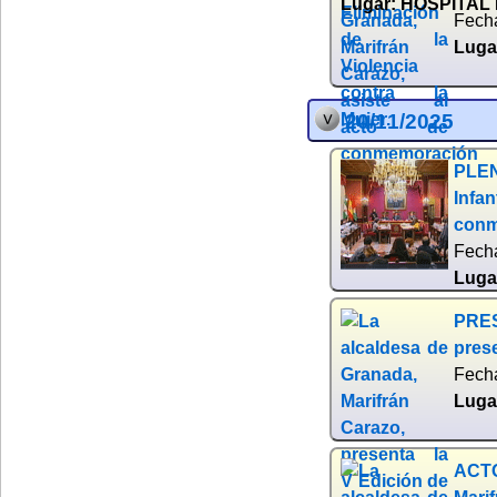
Lugar:
HOSPITAL 
Fech
Luga
20/11/2025
PLEN
Infan
conm
Fech
Luga
PRES
pres
Fech
Luga
ACTO