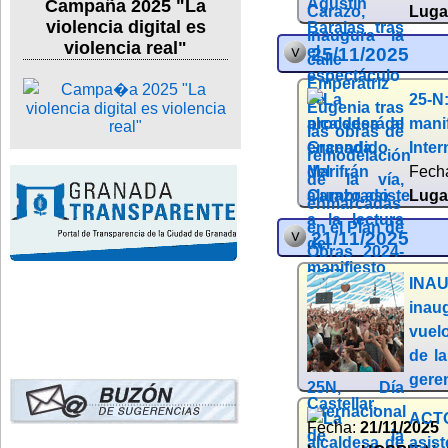
Campaña 2025 "La
Luga
violencia digital es
violencia real"
25/11/2025
25-N:
mani
Inter
Fech
Luga
21/11/2025
INAU
inau
vuelo
de la
gere
Castellar.
ACTO
Fecha:
21/11/2025
asis