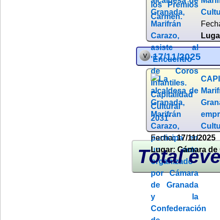
Marif
Cultu
Fech
Luga
17/11/2025
CAPI
Mari
Gran
empr
Cult
Fecha:
17/11/2025
Lugar:
Cámara de
Total eve