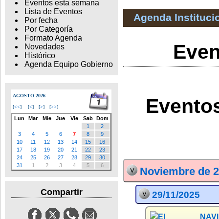
Eventos esta semana
Lista de Eventos
Agenda Instituci
Por fecha
Por Categoría
Formato Agenda
Even
Novedades
Histórico
Agenda Equipo Gobierno
AGOSTO 2026
Eventos
[
<<
]
[
<
]
[
>
]
[
>>
]
Lun
Mar
Mie
Jue
Vie
Sab
Dom
1
2
3
4
5
6
7
8
9
10
11
12
13
14
15
16
17
18
19
20
21
22
23
24
25
26
27
28
29
30
31
1
2
3
4
5
6
Noviembre de 
Compartir
29/11/2025
NAVI