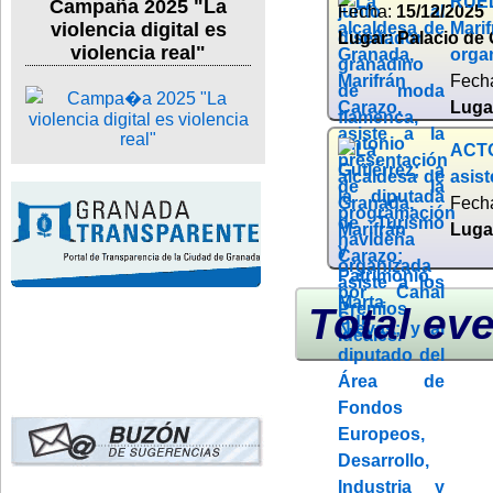
RUED
Campaña 2025 "La
Fecha:
15/12/2025
violencia digital es
Mari
Lugar:
Palacio de 
violencia real"
orga
Fech
Luga
ACTO
asist
Fech
Luga
Total eve