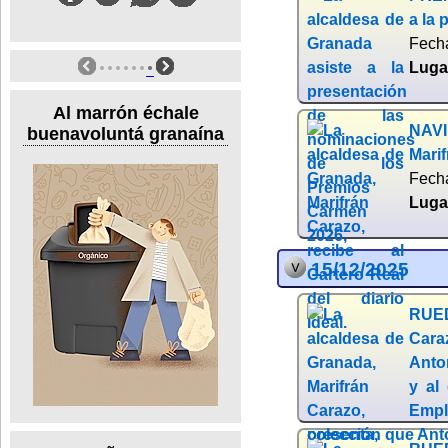
a la
Fech
Luga
Al marrón échale
NAVI
buenavoluntá granaína
Marif
Fech
Luga
15/12/2025
RUED
Cara
Anton
y al
Emple
colección que Anto