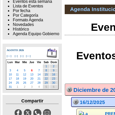
Eventos esta semana
Lista de Eventos
Agenda Instituci
Por fecha
Por Categoría
Formato Agenda
Even
Novedades
Histórico
Agenda Equipo Gobierno
AGOSTO 2026
Eventos
[
<<
]
[
<
]
[
>
]
[
>>
]
Lun
Mar
Mie
Jue
Vie
Sab
Dom
1
2
3
4
5
6
7
8
9
10
11
12
13
14
15
16
17
18
19
20
21
22
23
24
25
26
27
28
29
30
31
1
2
3
4
5
6
Diciembre de 2
Compartir
16/12/2025
PREM