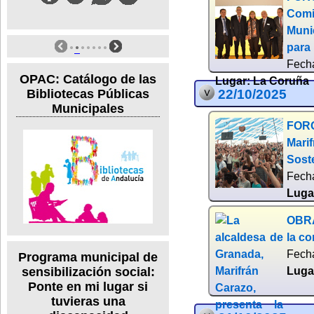
Comi
Munic
para
Fech
OPAC: Catálogo de las
Lugar:
La Coruña
22/10/2025
Bibliotecas Públicas
Municipales
FORO
Mari
Soste
Fech
Luga
OBRA
la c
Fech
Programa municipal de
sensibilización social:
Luga
Ponte en mi lugar si
tuvieras una