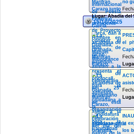
no g
Fech
Lugar:
Abadía del
15/10/2025
PRES
el p
Capit
Fech
Luga
ACTO
asist
Fech
Luga
INAU
la ex
los 