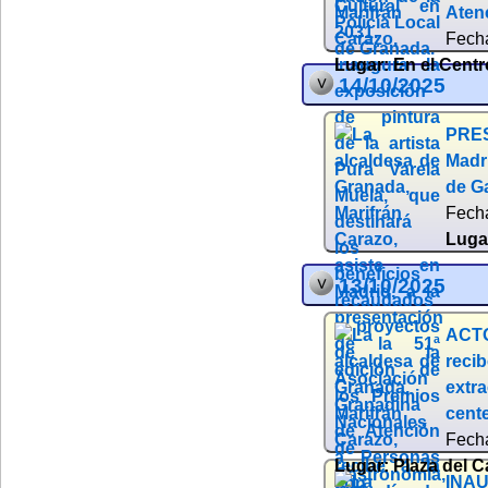
Atenc
Fech
Lugar:
En el Centr
14/10/2025
PRES
Madr
de G
Fech
Luga
13/10/2025
ACTO
reci
extr
cente
Fech
Lugar:
Plaza del 
INAU