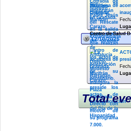
acom
inaug
Fech
Luga
Centro de Salud Bo
12/10/2025
ACTO
pres
Fech
Luga
Total eve