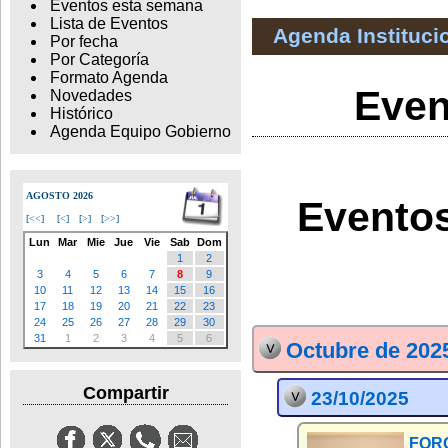
Eventos esta semana
Lista de Eventos
Agenda Instituci
Por fecha
Por Categoría
Formato Agenda
Even
Novedades
Histórico
Agenda Equipo Gobierno
AGOSTO 2026
Eventos
[
<<
]
[
<
]
[
>
]
[
>>
]
Lun
Mar
Mie
Jue
Vie
Sab
Dom
1
2
3
4
5
6
7
8
9
10
11
12
13
14
15
16
17
18
19
20
21
22
23
24
25
26
27
28
29
30
31
1
2
3
4
5
6
Octubre de 202
Compartir
23/10/2025
FORO