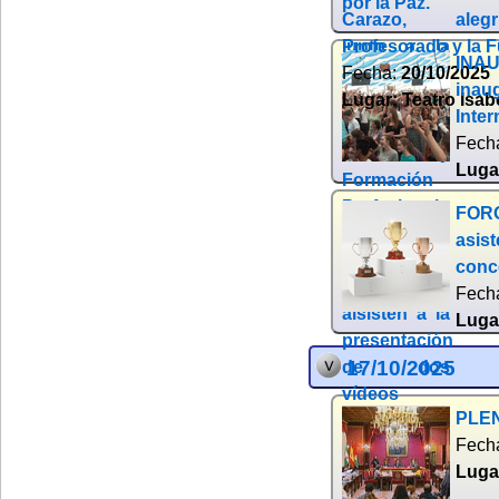
aleg
Profesorado y la 
INAU
Fecha:
20/10/2025
inau
Lugar:
Teatro Isab
Inter
Fech
Luga
FORO
asis
conc
Fech
Luga
17/10/2025
PLEN
Fech
Luga