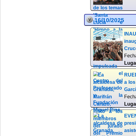
16/10/2025
INAU
inau
Cruc
Fech
Luga
RUED
a lo
Garci
Fech
Luga
EVEN
pres
asist