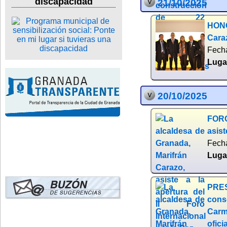
discapacidad
21/10/2025
HONO
Caraz
Fech
Luga
20/10/2025
FORO
asist
Fech
Luga
PRES
cons
Carm
ofici