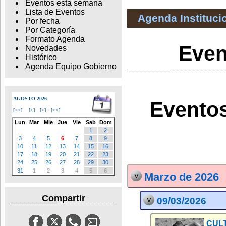
Eventos esta semana
Lista de Eventos
Agenda Instituci
Por fecha
Por Categoría
Formato Agenda
Even
Novedades
Histórico
Agenda Equipo Gobierno
AGOSTO 2026
Eventos
[
<<
]
[
<
]
[
>
]
[
>>
]
Lun
Mar
Mie
Jue
Vie
Sab
Dom
1
2
3
4
5
6
7
8
9
10
11
12
13
14
15
16
17
18
19
20
21
22
23
24
25
26
27
28
29
30
31
1
2
3
4
5
6
Marzo de 2026
Compartir
09/03/2026
CULT