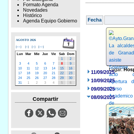
Formato Agenda
Novedades
Histórico
Fecha
Agenda Equipo Gobierno
AGOSTO 2026
[
<<
]
[
<
]
[
>
]
[
>>
]
Lun
Mar
Mie
Jue
Vie
Sab
Dom
1
2
3
4
5
6
7
8
9
10
11
12
13
14
15
16
Lugar:
Hosp
11/09/2025
17
18
19
20
21
22
23
24
25
26
27
28
29
30
10/09/2025
31
1
2
3
4
5
6
09/09/2025
08/09/2025
Compartir