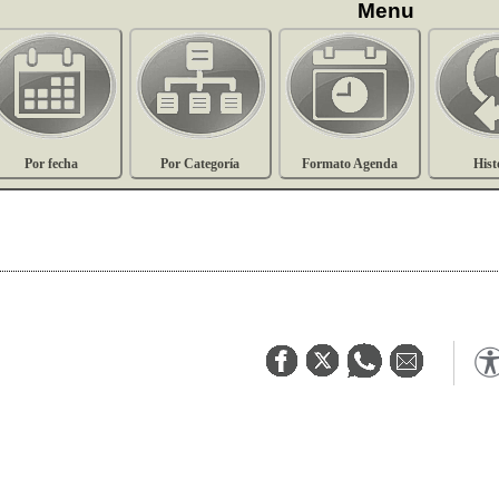
Menu
Por fecha
Por Categoría
Formato Agenda
Hist