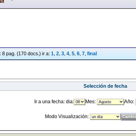
 8 pag. (170 docs.) ir a:
1
,
2
,
3
,
4
,
5
,
6
,
7
,
final
Selección de fecha
Ir a una fecha: dia:
Mes:
Año:
Modo Visualización: