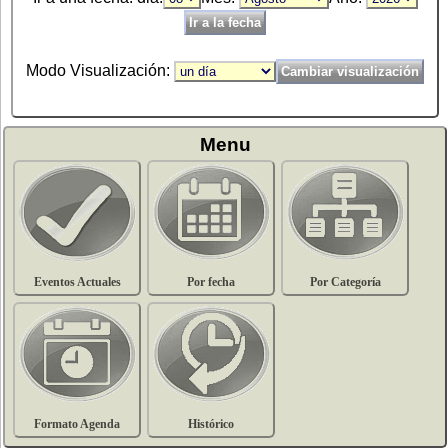
Modo Visualización:
Menu
Eventos Actuales
Por fecha
Por Categoría
Formato Agenda
Histórico