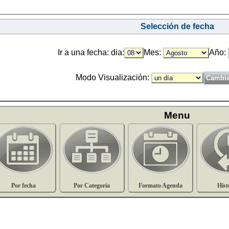
Selección de fecha
Ir a una fecha: dia:
Mes:
Año:
Modo Visualización:
Menu
Por fecha
Por Categoría
Formato Agenda
Hist