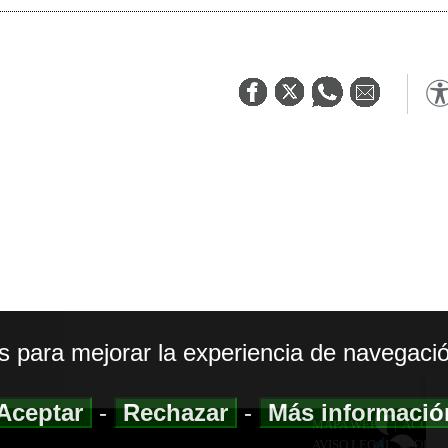
os para mejorar la experiencia de navegació
Aceptar
-
Rechazar
-
Más informaci
MAPA WEB
|
ACCESI
AVISO LEGAL
|
POLIT