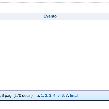
Evento
 8 pag. (170 docs.) ir a:
1
,
2
,
3
,
4
,
5
,
6
,
7
,
final