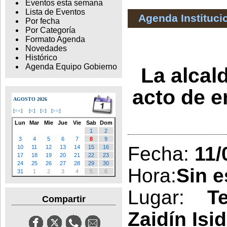
Eventos esta semana
Lista de Eventos
Agenda Instituci
Por fecha
Por Categoría
Formato Agenda
Novedades
Histórico
Agenda Equipo Gobierno
La alcal
acto de e
AGOSTO 2026
[
<<
]
[
<
]
[
>
]
[
>>
]
Lun
Mar
Mie
Jue
Vie
Sab
Dom
1
2
3
4
5
6
7
8
9
Fecha:
11/
10
11
12
13
14
15
16
17
18
19
20
21
22
23
24
25
26
27
28
29
30
Hora:
Sin e
31
1
2
3
4
5
6
Lugar:
T
Compartir
Zaidín Isi