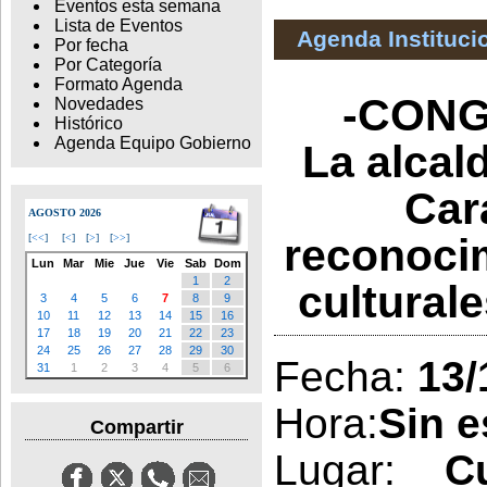
Eventos esta semana
Lista de Eventos
Agenda Instituci
Por fecha
Por Categoría
Formato Agenda
-CONG
Novedades
Histórico
Agenda Equipo Gobierno
La alcal
Cara
AGOSTO 2026
reconoci
[
<<
]
[
<
]
[
>
]
[
>>
]
Lun
Mar
Mie
Jue
Vie
Sab
Dom
1
2
cultural
3
4
5
6
7
8
9
10
11
12
13
14
15
16
17
18
19
20
21
22
23
24
25
26
27
28
29
30
Fecha:
13/
31
1
2
3
4
5
6
Hora:
Sin e
Compartir
Lugar:
C