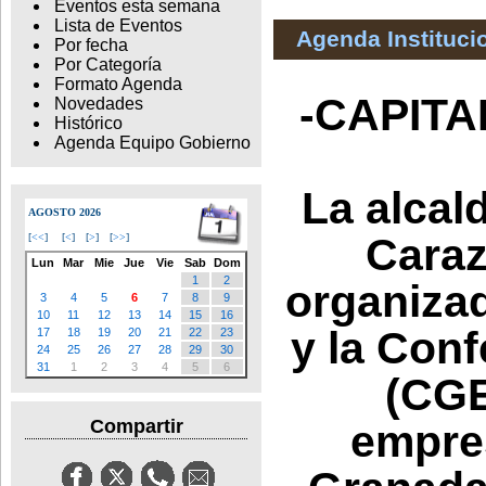
Eventos esta semana
Lista de Eventos
Agenda Instituci
Por fecha
Por Categoría
Formato Agenda
-CAPITA
Novedades
Histórico
Agenda Equipo Gobierno
La alcal
AGOSTO 2026
Caraz
[
<<
]
[
<
]
[
>
]
[
>>
]
Lun
Mar
Mie
Jue
Vie
Sab
Dom
1
2
organiza
3
4
5
6
7
8
9
10
11
12
13
14
15
16
y la Con
17
18
19
20
21
22
23
24
25
26
27
28
29
30
31
1
2
3
4
5
6
(CGE
Compartir
empres