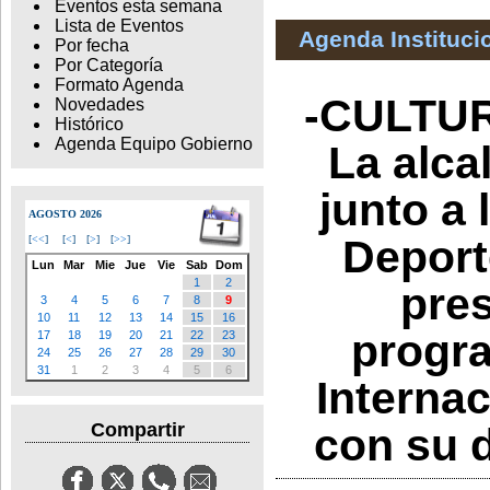
Eventos esta semana
Lista de Eventos
Agenda Instituci
Por fecha
Por Categoría
Formato Agenda
-CULTUR
Novedades
Histórico
Agenda Equipo Gobierno
La alca
junto a 
AGOSTO 2026
Deporte
[
<<
]
[
<
]
[
>
]
[
>>
]
Lun
Mar
Mie
Jue
Vie
Sab
Dom
1
2
pres
3
4
5
6
7
8
9
10
11
12
13
14
15
16
progra
17
18
19
20
21
22
23
24
25
26
27
28
29
30
31
1
2
3
4
5
6
Interna
Compartir
con su d