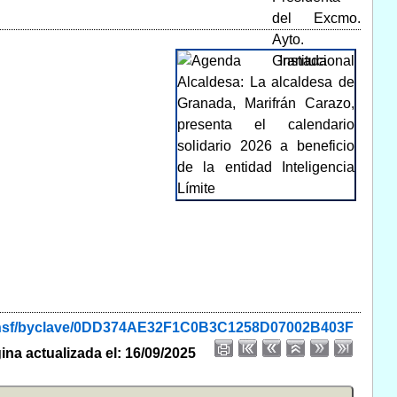
de.nsf/byclave/0DD374AE32F1C0B3C1258D07002B403F
ina actualizada el: 16/09/2025