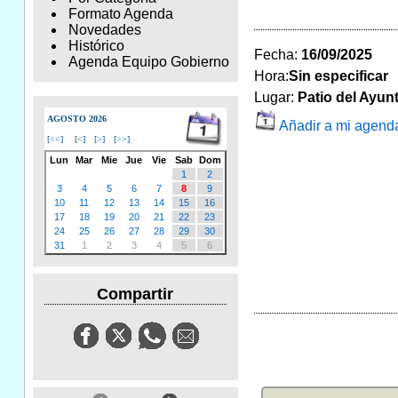
Formato Agenda
Novedades
Histórico
Fecha:
16/09/2025
Agenda Equipo Gobierno
Hora:
Sin especificar
Lugar:
Patio del Ayu
AGOSTO 2026
Añadir a mi agend
[
<<
]
[
<
]
[
>
]
[
>>
]
Lun
Mar
Mie
Jue
Vie
Sab
Dom
1
2
3
4
5
6
7
8
9
10
11
12
13
14
15
16
17
18
19
20
21
22
23
24
25
26
27
28
29
30
31
1
2
3
4
5
6
Compartir