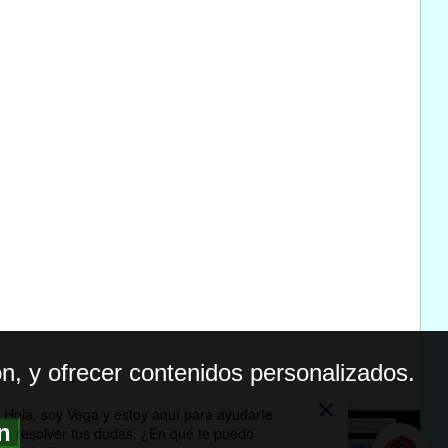
n, y ofrecer contenidos personalizados.
ón
BILIDAD
ICA DE PRIVACIDAD