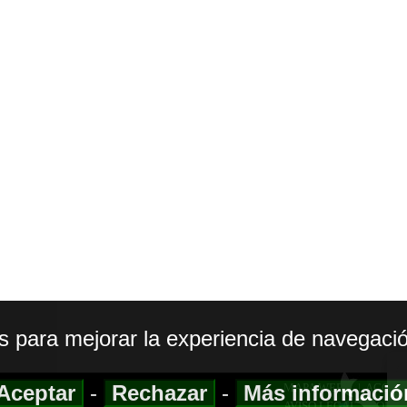
os para mejorar la experiencia de navegació
Aceptar
-
Rechazar
-
Más informaci
MAPA WEB
|
ACCESI
AVISO LEGAL
|
POLIT