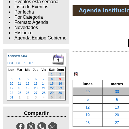
Eventos esta semana
Lista de Eventos
Agenda Instituci
Por fecha
Por Categoría
Formato Agenda
Novedades
Histórico
Agenda Equipo Gobierno
AGOSTO 2026
[
<<
]
[
<
]
[
>
]
[
>>
]
Lun
Mar
Mie
Jue
Vie
Sab
Dom
1
2
3
4
5
6
7
8
9
lunes
martes
10
11
12
13
14
15
16
17
18
19
20
21
22
23
29
30
24
25
26
27
28
29
30
31
1
2
3
4
5
6
5
6
12
13
Compartir
19
20
26
27