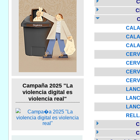
C
C
C
CALA
CALAR
CALAR
CERV
CERVA
CERVA
CERV
Campaña 2025 "La
LANCH
violencia digital es
LANCH
violencia real"
LANCH
RELL
C
C