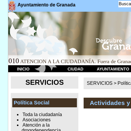
Busca
Ayuntamiento de Granada
010
ATENCION A LA CIUDADANÍA. Fuera de Granad
INICIO
CIUDAD
AYUNTAMIENTO
SERVICIOS
SERVICIOS >
Políti
Actividades y
Política Social
Toda la ciudadanía
Asociaciones
Atención a la
drogodependencia