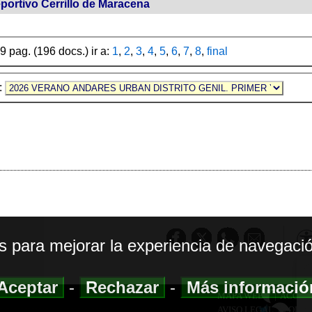
portivo Cerrillo de Maracena
9 pag. (196 docs.) ir a:
1
,
2
,
3
,
4
,
5
,
6
,
7
,
8
,
final
e:
os para mejorar la experiencia de navegació
Aceptar
-
Rechazar
-
Más informaci
MAPA WEB
|
ACCESI
AVISO LEGAL
|
POLIT