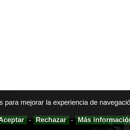
os para mejorar la experiencia de navegació
Aceptar
-
Rechazar
-
Más informaci
MAPA WEB
|
ACCESI
AVISO LEGAL
|
POLIT