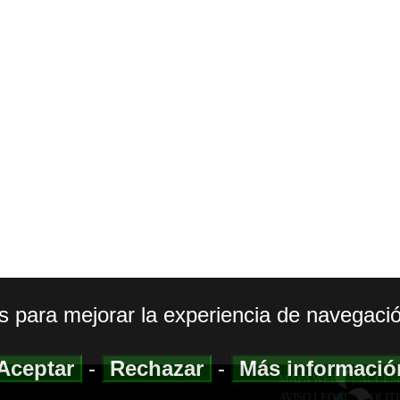
os para mejorar la experiencia de navegació
Aceptar
-
Rechazar
-
Más informaci
MAPA WEB
|
ACCESI
AVISO LEGAL
|
POLIT