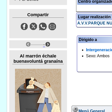
Centro organizad
Compartir
Lugar realización
A.V.V.PARQUE 
Dirigido a
Intergeneraci
Al marrón échale
Sexo: Ambos
buenavoluntá granaína
Menú General