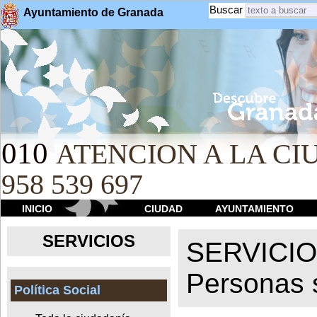
Buscar
Ayuntamiento de Granada
010
ATENCION A LA CIU
958 539 697
INICIO
CIUDAD
AYUNTAMIENTO
SERVICIOS
SERVICI
Personas 
Política Social