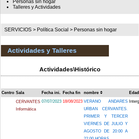
Personas sin hogar
Talleres y Actividades
SERVICIOS >
Política Social
>
Personas sin hogar
Actividades y Talleres
Actividades\Histórico
Centro
Sala
Fecha ini.
Fecha fin
nombre
Edad
07/07/2023
18/08/2023
VERANO ANDARES
Inter
CERVANTES
URBAN CERVANTES.
Informática
PRIMER Y TERCER
VIERNES DE JULIO Y
AGOSTO DE 20:00 A
22:00 HORAS.