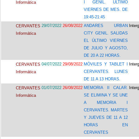
I GENIL. ULTIMO
Informática
VIERNES DE MES. DE
19:45-21:45
29/07/2022
26/08/2022
ANDARES URBAN
Inter
CERVANTES
CITY GENIL. SALIDAS
Informática
EL ÚLTIMO VIERNES
DE JULIO Y AGOSTO,
DE 20 A 22 HORAS.
04/07/2022
29/08/2022
MÓVILES Y TABLET I
Inter
CERVANTES
CERVANTES. LUNES
Informática
DE 11 A 13 HORAS.
01/07/2022
26/08/2022
MEMORIA II CALAR.
Inter
CERVANTES
SE ELIMINA Y SE UNE
Informática
A MEMORIA I
CERVANTES. MARTES
Y JUEVES DE 11 A 12
HORAS EN
CERVANTES