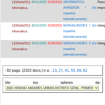
30/11/2020
31/05/2021
INFORMATICA
Pers
CERVANTES
AVANZADA I (Se
mayo
Informática
impartirá
telemáticamente)
30/11/2020
31/05/2021
MANUALIDADES I (Se
Inter
CERVANTES
impartirá
Informática
telemáticamente)
30/11/2020
31/05/2021
MANUALIDADES II (Se
Inter
CERVANTES
impartirá
Informática
telemáticamente)
: 82 pags. (2322 docs.) ir a: ,
13
,
27
,
41
,
55
,
69
,
82
Ver los talleres de: