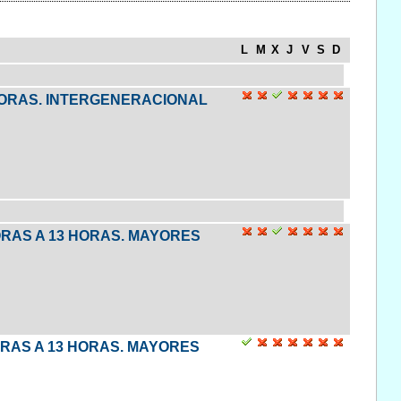
L
M
X
J
V
S
D
 HORAS. INTERGENERACIONAL
HORAS A 13 HORAS. MAYORES
ORAS A 13 HORAS. MAYORES