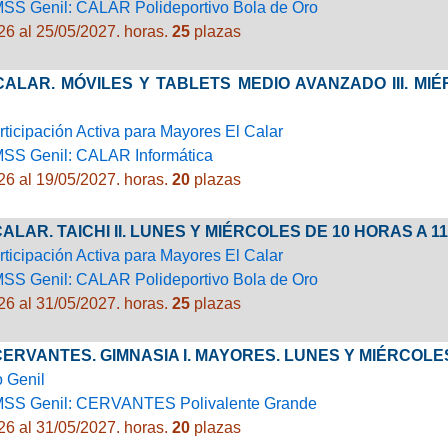
SS Genil: CALAR Polideportivo Bola de Oro
26 al 25/05/2027.
horas.
25
plazas
 CALAR. MÓVILES Y TABLETS MEDIO AVANZADO III. MIÉ
rticipación Activa para Mayores El Calar
MSS Genil: CALAR Informática
26 al 19/05/2027.
horas.
20
plazas
 CALAR. TAICHI II. LUNES Y MIÉRCOLES DE 10 HORAS A
rticipación Activa para Mayores El Calar
SS Genil: CALAR Polideportivo Bola de Oro
26 al 31/05/2027.
horas.
25
plazas
 CERVANTES. GIMNASIA I. MAYORES. LUNES Y MIÉRCOLE
o Genil
MSS Genil: CERVANTES Polivalente Grande
26 al 31/05/2027.
horas.
20
plazas