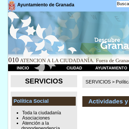
Busca
Ayuntamiento de Granada
010
ATENCION A LA CIUDADANÍA. Fuera de Granad
INICIO
CIUDAD
AYUNTAMIENTO
SERVICIOS
SERVICIOS >
Políti
Actividades y
Política Social
Toda la ciudadanía
Asociaciones
Atención a la
drogodependencia