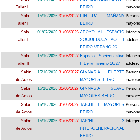
Taller I
BEIRO
mayore
Sala
15/10/2026
31/05/2027
PINTURA MAÑANA
Person
Taller I
BEIRO
mayore
Sala
01/07/2026
31/08/2026
APOYO AL ESPACIO
Infancia
Taller I
SOCIOEDUCATIVO I
adolesc
BEIRO VERANO 26
Sala
15/10/2026
31/05/2027
Espacio Socieducativo
Infancia
Taller II
II Beiro Invierno 26/27
adolesc
Salón
15/10/2026
31/05/2027
GIMNASIA FUERTE
Person
de Actos
MAYORES BEIRO
mayore
Salón
15/10/2026
31/05/2027
GIMNASIA SUAVE
Person
de Actos
MAYORES BEIRO
mayore
Salón
15/10/2026
31/05/2027
TAICHI 1 MAYORES
Person
de Actos
BEIRO
mayore
Salón
15/10/2026
31/05/2027
TAICHI 3
Interge
de Actos
INTERGENERACIONAL
BEIRO