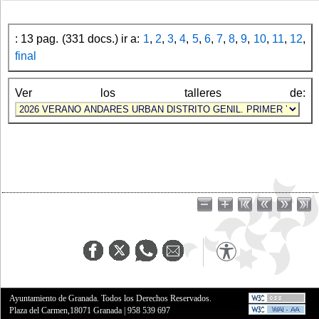
: 13 pag. (331 docs.) ir a:
1
,
2
,
3
,
4
,
5
,
6
,
7
,
8
,
9
,
10
,
11
,
12
,
final
Ver los talleres de:
Ayuntamiento de Granada. Todos los Derechos Reservados.
Plaza del Carmen,18071 Granada
|
958 539 697