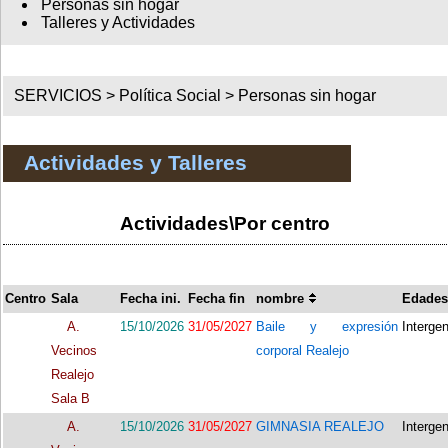
Personas sin hogar
Talleres y Actividades
SERVICIOS >
Política Social
>
Personas sin hogar
Actividades y Talleres
Actividades\Por centro
Centro
Sala
Fecha ini.
Fecha fin
nombre
Edades
A.
15/10/2026
31/05/2027
Baile y expresión
Interge
Vecinos
corporal Realejo
Realejo
Sala B
A.
15/10/2026
31/05/2027
GIMNASIA REALEJO
Interge