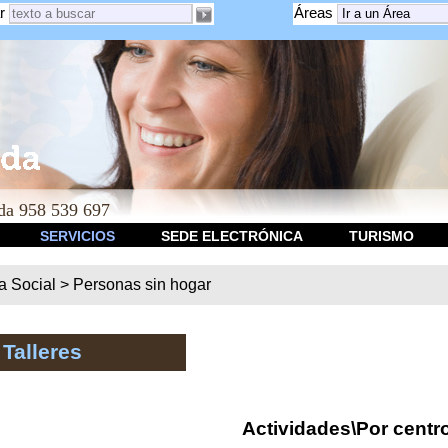
r
Áreas
a 958 539 697
SERVICIOS
SEDE ELECTRÓNICA
TURISMO
ca Social
>
Personas sin hogar
 Talleres
Actividades\Por centr