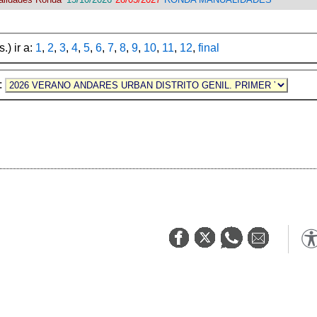
.) ir a:
1
,
2
,
3
,
4
,
5
,
6
,
7
,
8
,
9
,
10
,
11
,
12
,
final
e: