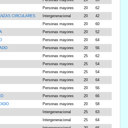
Personas mayores
20
62
ANZAS CIRCULARES
Intergeneracional
20
42
Personas mayores
20
60
A
Personas mayores
20
52
O
Personas mayores
20
64
ZADO
Personas mayores
20
56
Personas mayores
25
62
Personas mayores
25
54
Personas mayores
25
54
Personas mayores
20
64
Personas mayores
20
56
CO
Personas mayores
20
66
ZADO
Personas mayores
20
58
Intergeneracional
25
63
Intergeneracional
25
64
Intergeneracional
20
66