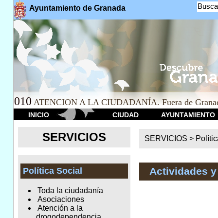
Busca
Ayuntamiento de Granada
010
ATENCION A LA CIUDADANÍA. Fuera de Granad
INICIO
CIUDAD
AYUNTAMIENTO
SERVICIOS
SERVICIOS >
Políti
Actividades y
Política Social
Toda la ciudadanía
Asociaciones
Atención a la
drogodependencia