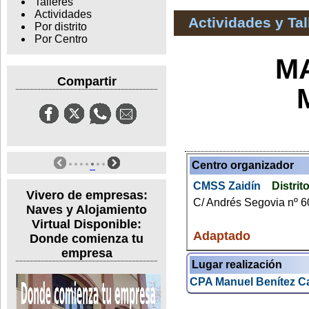
Talleres
Actividades
Actividades y Ta
Por distrito
Por Centro
M
Compartir
Centro organizador
CMSS Zaidín
Distrit
Vivero de empresas:
C/ Andrés Segovia nº 6
Naves y Alojamiento
Virtual Disponible:
Adaptado
Donde comienza tu
empresa
Lugar realización
CPA Manuel Benítez C