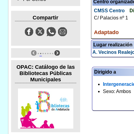
Centro organizad
CMSS Centro
Di
Compartir
C/ Palacios nº 1
Adaptado
Lugar realización
A. Vecinos Realej
OPAC: Catálogo de las
Dirigido a
Bibliotecas Públicas
Municipales
Intergeneraci
Sexo: Ambos