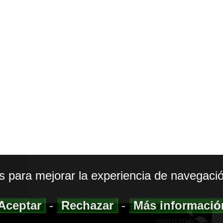
os para mejorar la experiencia de navegació
Aceptar
-
Rechazar
-
Más informaci
MAPA WEB
|
ACCESI
AVISO LEGAL
|
POLIT