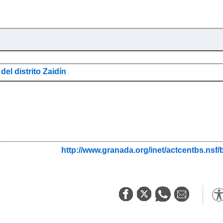
del distrito Zaidín
http://www.granada.org/inet/actcentbs.ns