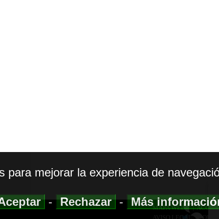
os para mejorar la experiencia de navegació
Aceptar
-
Rechazar
-
Más informaci
MAPA WEB
|
ACCESI
AVISO LEGAL
|
POLIT