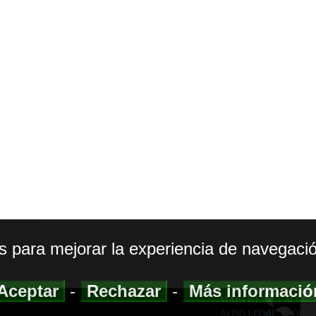
os para mejorar la experiencia de navegació
Aceptar
-
Rechazar
-
Más informaci
MAPA WEB
|
ACCESI
AVISO LEGAL
|
POLIT