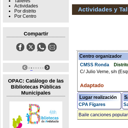
Talleres
Actividades
Actividades y Ta
Por distrito
Por Centro
Compartir
Centro organizador
CMSS Ronda
Distrit
C/ Julio Verne, s/n (Esq
OPAC: Catálogo de las
Adaptado
Bibliotecas Públicas
Municipales
Lugar realización
S
CPA Fígares
Sa
Baile canciones popula