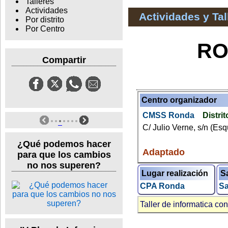
Talleres
Actividades
Actividades y Ta
Por distrito
Por Centro
RO
Compartir
Centro organizador
CMSS Ronda
Distrit
C/ Julio Verne, s/n (Esq
¿Qué podemos hacer
Adaptado
para que los cambios
no nos superen?
Lugar realización
S
CPA Ronda
Sa
Taller de informatica c