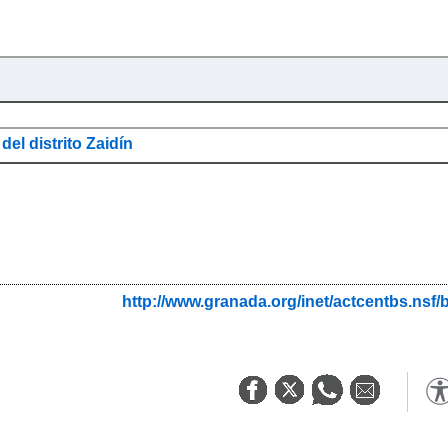
del distrito Zaidín
http://www.granada.org/inet/actcentbs.ns