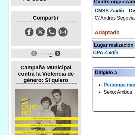
Centro organizad
CMSS Zaidín
Di
Compartir
C/ Andrés Segovia
Adaptado
Lugar realización
CPA Zaidín
Campaña Municipal
Dirigido a
contra la Violencia de
género: Sí quiero
Personas ma
Sexo: Ambos