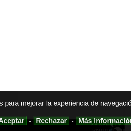
os para mejorar la experiencia de navegació
Aceptar
-
Rechazar
-
Más informaci
MAPA WEB
|
ACCESI
AVISO LEGAL
|
POLIT